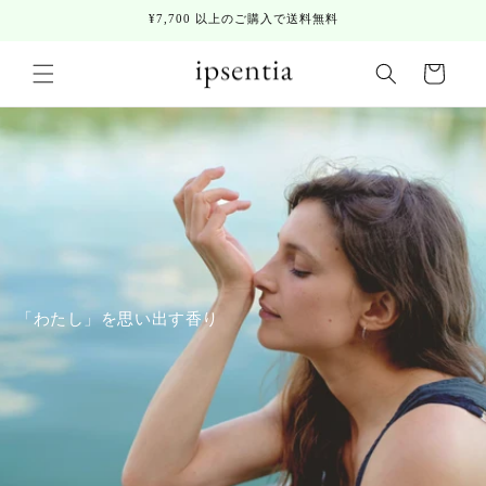
コンテ
¥7,700 以上のご購入で送料無料
ンツに
進む
カ
ー
ト
「わたし」を思い出す香り